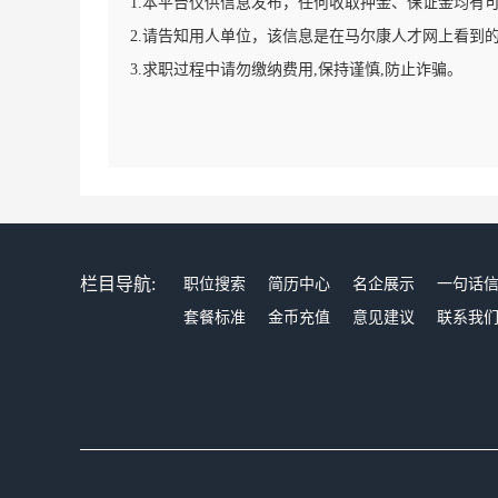
1.本平台仅供信息发布，任何收取押金、保证金均有
2.请告知用人单位，该信息是在马尔康人才网上看到
3.求职过程中请勿缴纳费用,保持谨慎,防止诈骗。
栏目导航:
职位搜索
简历中心
名企展示
一句话
套餐标准
金币充值
意见建议
联系我