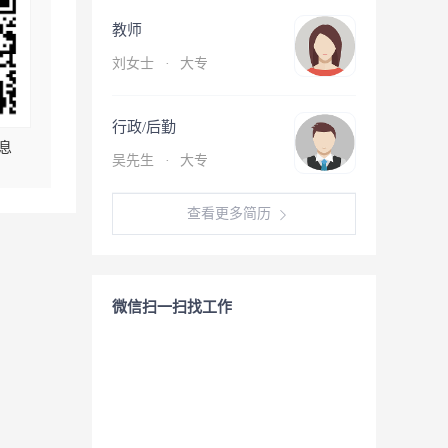
教师
刘女士
·
大专
行政/后勤
息
吴先生
·
大专
查看更多简历
微信扫一扫找工作