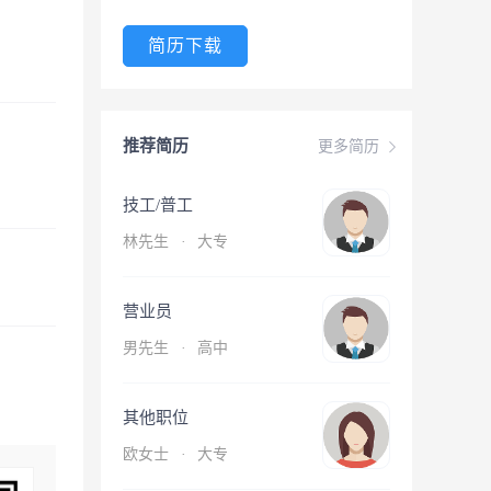
简历下载
推荐简历
更多简历
技工/普工
林先生
·
大专
营业员
男先生
·
高中
其他职位
欧女士
·
大专